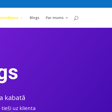
rammēšana
Blogs
Par mums
gs
ta kabatā
tieši uz klienta