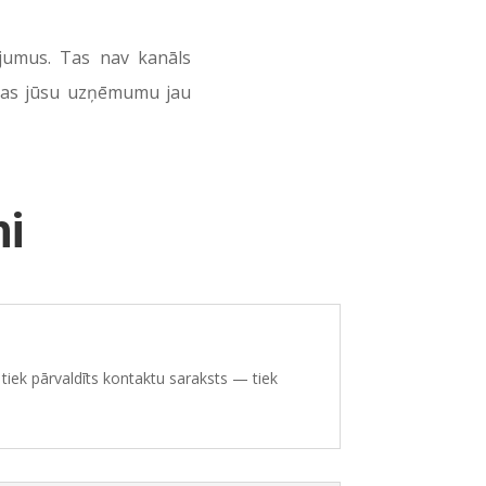
ojumus. Tas nav kanāls
, kas jūsu uzņēmumu jau
mi
tiek pārvaldīts kontaktu saraksts — tiek