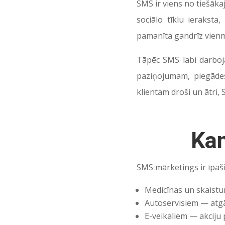
SMS ir viens no tiešākaj
sociālo tīklu ieraksta
pamanīta gandrīz vienm
Tāpēc SMS labi darboja
paziņojumam, piegādes
klientam droši un ātri,
Ka
SMS mārketings ir īpaš
Medicīnas un skaist
Autoservisiem — atg
E-veikaliem — akciju