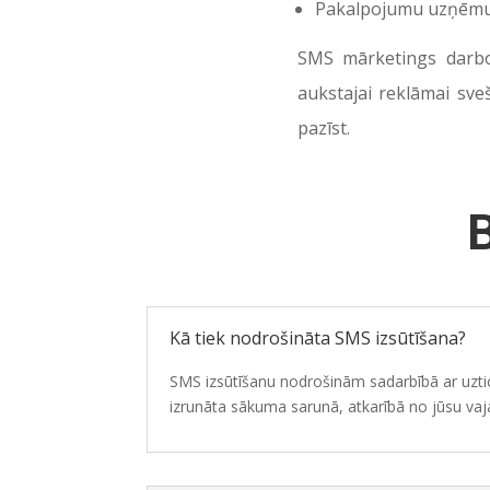
Pakalpojumu uzņēmu
SMS mārketings darboj
aukstajai reklāmai sve
pazīst.
B
Kā tiek nodrošināta SMS izsūtīšana?
SMS izsūtīšanu nodrošinām sadarbībā ar uztica
izrunāta sākuma sarunā, atkarībā no jūsu v