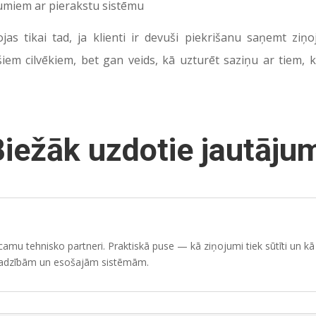
miem ar pierakstu sistēmu
as tikai tad, ja klienti ir devuši piekrišanu saņemt ziņ
šiem cilvēkiem, bet gan veids, kā uzturēt saziņu ar tiem
iežāk uzdotie jautāju
mu tehnisko partneri. Praktiskā puse — kā ziņojumi tiek sūtīti un kā 
ajadzībām un esošajām sistēmām.