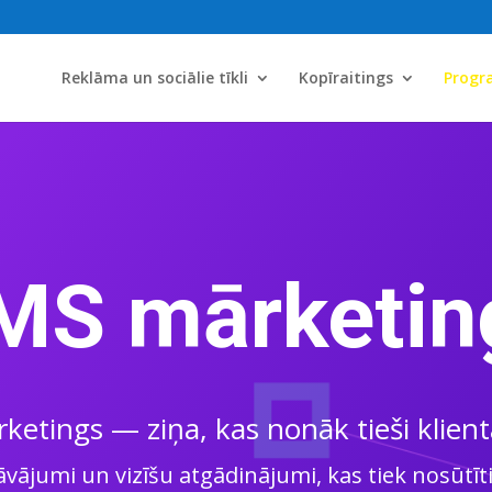
Reklāma un sociālie tīkli
Kopīraitings
Prog
MS mārketin
etings — ziņa, kas nonāk tieši klien
ājumi un vizīšu atgādinājumi, kas tiek nosūtīti 