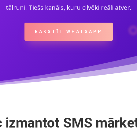
tālruni. Tiešs kanāls, kuru cilvēki reāli atver.
RAKSTĪT WHATSAPP
 izmantot SMS mārke