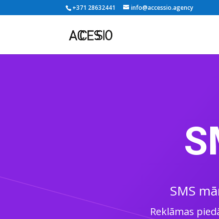
+371 28632441
info@accessio.agency
S
SMS mārk
Reklāmas piedāv