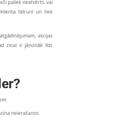
eži paliek neatvērts, vai
klienta tālrunī un tiek
 atgādinājumam, akcijas
 ziņai ir jānonāk līdz
er?
em:
azina neierašanos