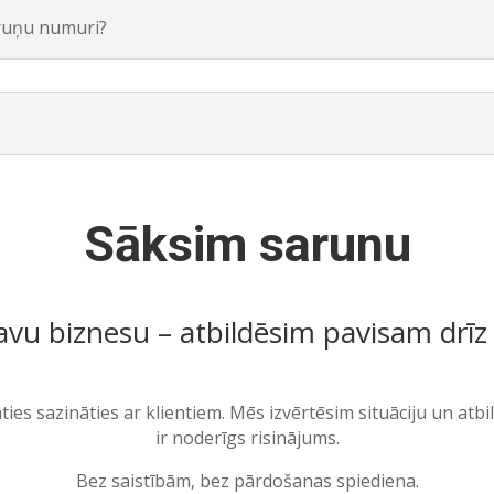
lruņu numuri?
Sāksim sarunu
avu biznesu – atbildēsim pavisam drīz
aties sazināties ar klientiem. Mēs izvērtēsim situāciju un at
ir noderīgs risinājums.
Bez saistībām, bez pārdošanas spiediena.