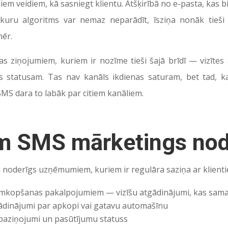
iem veidiem, kā sasniegt klientu. Atšķirībā no e-pasta, kas bi
, kuru algoritms var nemaz neparādīt, īsziņa nonāk tieši 
ēr.
s ziņojumiem, kuriem ir nozīme tieši šajā brīdī — vizītes
 statusam. Tas nav kanāls ikdienas saturam, bet tad, kad
 SMS dara to labāk par citiem kanāliem.
m SMS mārketings nod
i noderīgs uzņēmumiem, kuriem ir regulāra saziņa ar klienti
umkopšanas pakalpojumiem — vizīšu atgādinājumi, kas sam
ādinājumi par apkopi vai gatavu automašīnu
 paziņojumi un pasūtījumu statuss