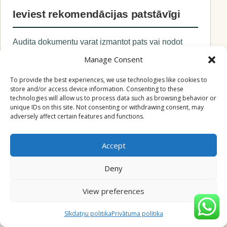
Ieviest rekomendācijas patstāvīgi
Audita dokumentu varat izmantot pats vai nodot
savai komandai, pašreizējam speciālistam vai
Manage Consent
aģentūrai.
To provide the best experiences, we use technologies like cookies to
store and/or access device information. Consenting to these
technologies will allow us to process data such as browsing behavior or
unique IDs on this site. Not consenting or withdrawing consent, may
Vienoties ar ACCESSIO par
adversely affect certain features and functions.
ieviešanu vai pārvaldību
Accept
Ja nepieciešama palīdzība, ACCESSIO var
Deny
atsevišķi sagatavot ieviešanas vai
Google Ads
pārvaldības pakalpojuma
piedāvājumu.
View preferences
Sīkdatņu politika
Privātuma politika