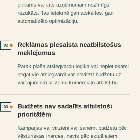
pirkums vai cits uzņēmumam nozīmīgs
rezultāts. Tas ietekmē gan atskaites, gan
automatizēto optimizāciju.
Reklāmas piesaista neatbilstošus
02
meklējumus
Pārāk plaša atslēgvārdu loģika vai nepietiekami
negatīvie atslēgvārdi var novirzīt budžetu uz
vaicājumiem ar zemu komerciālo atbilstību.
Budžets nav sadalīts atbilstoši
03
prioritātēm
Kampaņas vai virzieni var saņemt budžetu pēc
vēsturiskas inerces, nevis pēc aktuālajiem