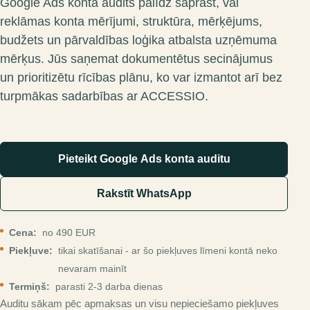
Google Ads konta audits palīdz saprast, vai
reklāmas konta mērījumi, struktūra, mērķējums,
budžets un pārvaldības loģika atbalsta uzņēmuma
mērķus. Jūs saņemat dokumentētus secinājumus
un prioritizētu rīcības plānu, ko var izmantot arī bez
turpmākas sadarbības ar ACCESSIO.
Pieteikt Google Ads konta auditu
Rakstīt WhatsApp
Cena:
no 490 EUR
Piekļuve:
tikai skatīšanai - ar šo piekļuves līmeni kontā neko
nevaram mainīt
Termiņš:
parasti 2-3 darba dienas
Auditu sākam pēc apmaksas un visu nepieciešamo piekļuves