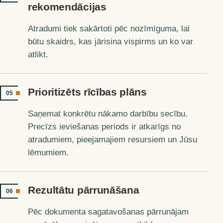
rekomendācijas
Atradumi tiek sakārtoti pēc nozīmīguma, lai
būtu skaidrs, kas jārisina vispirms un ko var
atlikt.
Prioritizēts rīcības plāns
05
Saņemat konkrētu nākamo darbību secību.
Precīzs ieviešanas periods ir atkarīgs no
atradumiem, pieejamajiem resursiem un Jūsu
lēmumiem.
Rezultātu pārrunāšana
06
Pēc dokumenta sagatavošanas pārrunājam