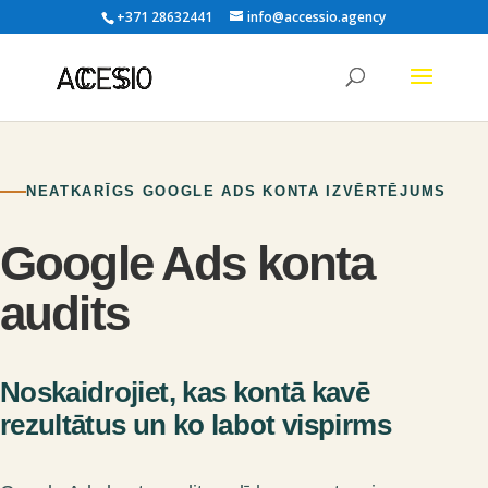
+371 28632441
info@accessio.agency
NEATKARĪGS GOOGLE ADS KONTA IZVĒRTĒJUMS
Google Ads konta
audits
Noskaidrojiet, kas kontā kavē
rezultātus un ko labot vispirms