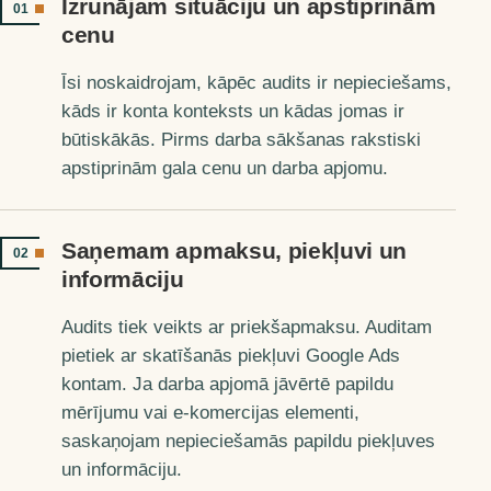
Izrunājam situāciju un apstiprinām
01
cenu
Īsi noskaidrojam, kāpēc audits ir nepieciešams,
kāds ir konta konteksts un kādas jomas ir
būtiskākās. Pirms darba sākšanas rakstiski
apstiprinām gala cenu un darba apjomu.
Saņemam apmaksu, piekļuvi un
02
informāciju
Audits tiek veikts ar priekšapmaksu. Auditam
pietiek ar skatīšanās piekļuvi Google Ads
kontam. Ja darba apjomā jāvērtē papildu
mērījumu vai e-komercijas elementi,
saskaņojam nepieciešamās papildu piekļuves
un informāciju.