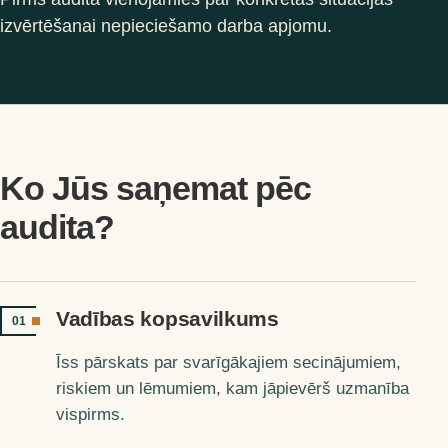
izvērtēšanai nepieciešamo darba apjomu.
Ko Jūs saņemat pēc
audita?
Vadības kopsavilkums
01
Īss pārskats par svarīgākajiem secinājumiem,
riskiem un lēmumiem, kam jāpievērš uzmanība
vispirms.